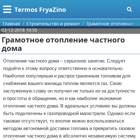
Меню
X
Termos FryaZino
Главная
Главная
Строительство и ремонт
Грамотное отопление ча
02-12-2018 10:50
Категории
Грамотное отопление частного
дома
Поиск
Программирование
Отопление частного дома – серьезное занятие. Следует
О проекте
Дом и семья
подойти к этому вопросу ответственно и основательно.
Наиболее популярным и распространенным топливом для
Контакты
Автомобили
снабжения вашего жилища теплом является газ. Свою
заслуженную славу он получил не только из-за доступности
Сотрудничество
Строительство и ремонт
и простоты в обращении, но и как наиболее экономное
Размещение рекламы
Здоровье
отопление частного дома. В идеальных условиях вы должны
быть подключены к газопроводной магистрали. Однако если
Для правообладателей
Компьютеры
таковая отсутствует, то вполне можно воспользоваться
методом автономной доставки топлива и превратить газовое
Условия предоставления информации
Личность
отопление частного дома в абсолютно независимую систему.