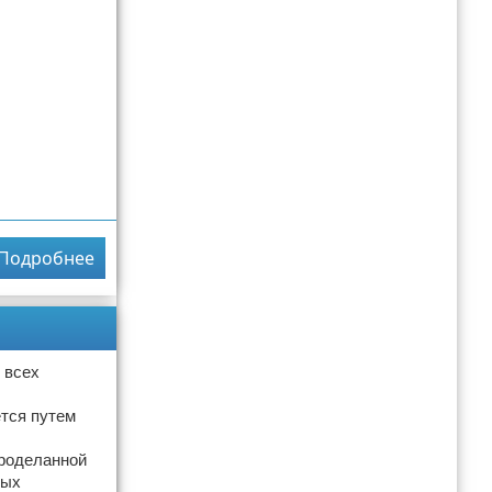
Подробнее
 всех
ется путем
проделанной
вых