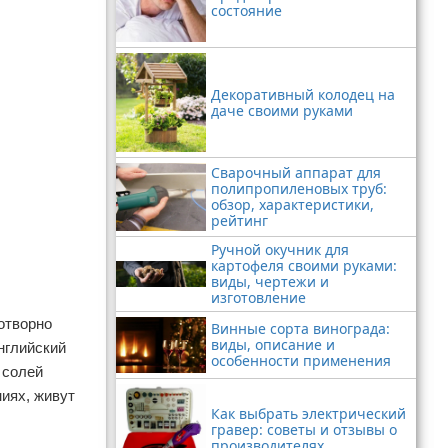
состояние
Декоративный колодец на
даче своими руками
Сварочный аппарат для
полипропиленовых труб:
обзор, характеристики,
рейтинг
Ручной окучник для
картофеля своими руками:
виды, чертежи и
изготовление
отворно
Винные сорта винограда:
виды, описание и
нглийский
особенности применения
 солей
иях, живут
Как выбрать электрический
гравер: советы и отзывы о
производителях