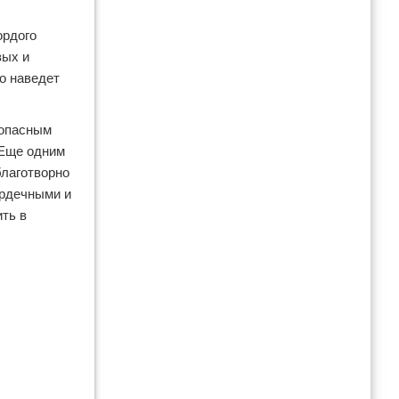
ордого
вых и
о наведет
зопасным
 Еще одним
благотворно
ердечными и
ть в