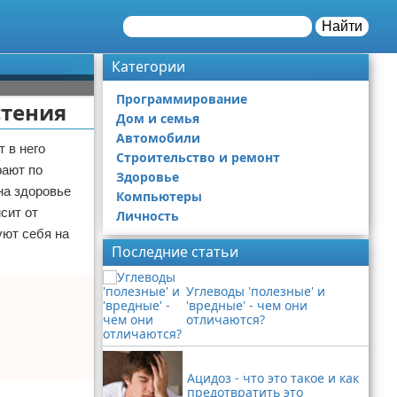
Найти
Категории
Программирование
стения
Дом и семья
Автомобили
 в него
Строительство и ремонт
рают по
Здоровье
на здоровье
Компьютеры
сит от
Личность
уют себя на
Последние статьи
Углеводы 'полезные' и
'вредные' - чем они
отличаются?
Ацидоз - что это такое и как
предотвратить это