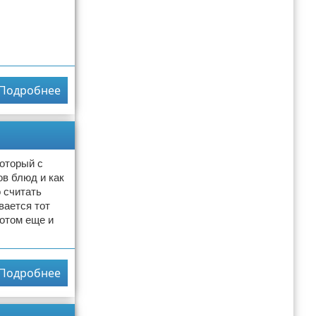
Подробнее
который с
ов блюд и как
 считать
вается тот
потом еще и
Подробнее