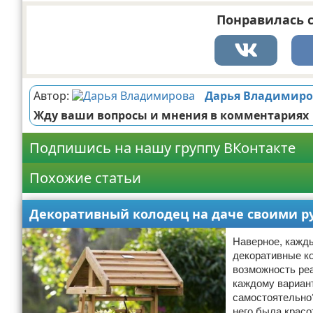
Понравилась с
Автор:
Дарья Владимиро
Жду ваши вопросы и мнения в комментариях
Подпишись на нашу группу ВКонтакте
Похожие статьи
Декоративный колодец на даче своими р
Наверное, кажды
декоративные ко
возможность реа
каждому вариан
самостоятельно?
него была красо