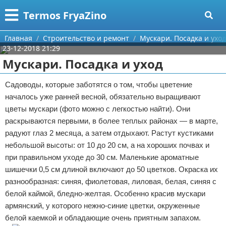
Меню
X
Termos FryaZino
Главная
Главная
Строительство и ремонт
Мускари. Посадка и уход
23-12-2018 21:29
Категории
Мускари. Посадка и уход
Поиск
Программирование
Садоводы, которые заботятся о том, чтобы цветение
началось уже ранней весной, обязательно выращивают
О проекте
Дом и семья
цветы мускари (фото можно с легкостью найти). Они
раскрываются первыми, в более теплых районах — в марте,
Контакты
Автомобили
радуют глаз 2 месяца, а затем отдыхают. Растут кустиками
небольшой высоты: от 10 до 20 см, а на хороших почвах и
Сотрудничество
Строительство и ремонт
при правильном уходе до 30 см. Маленькие ароматные
шишечки 0,5 см длиной включают до 50 цветков. Окраска их
Размещение рекламы
Здоровье
разнообразная: синяя, фиолетовая, лиловая, белая, синяя с
Для правообладателей
Компьютеры
белой каймой, бледно-желтая. Особенно красив мускари
армянский, у которого нежно-синие цветки, окруженные
Условия предоставления информации
Личность
белой каемкой и обладающие очень приятным запахом.