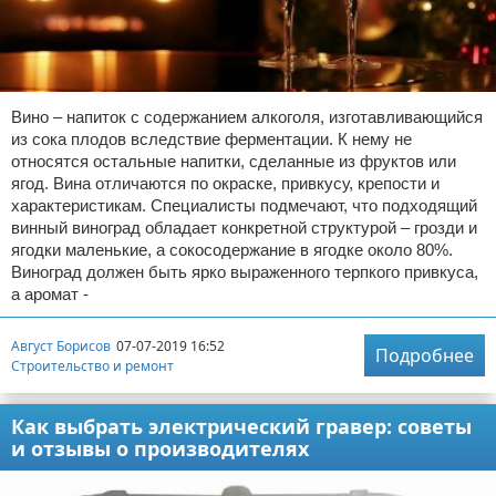
Вино – напиток с содержанием алкоголя, изготавливающийся
из сока плодов вследствие ферментации. К нему не
относятся остальные напитки, сделанные из фруктов или
ягод. Вина отличаются по окраске, привкусу, крепости и
характеристикам. Специалисты подмечают, что подходящий
винный виноград обладает конкретной структурой – грозди и
ягодки маленькие, а сокосодержание в ягодке около 80%.
Виноград должен быть ярко выраженного терпкого привкуса,
а аромат -
Август Борисов
07-07-2019 16:52
Подробнее
Строительство и ремонт
Как выбрать электрический гравер: советы
и отзывы о производителях