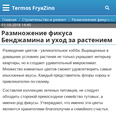
Меню
X
Termos FryaZino
Главная
Главная
Строительство и ремонт
Размножение фикуса Бе
21-10-2018 14:40
Категории
Размножение фикуса
Бенджамина и уход за растением
Поиск
Программирование
Разведение цветов - увлекательное хобби. Выращенные в
О проекте
Дом и семья
домашних условиях растения не только украшают интерьер
квартиры, но и создают удивительный микроклимат.
Контакты
Автомобили
Множество комнатных цветов сможет удовлетворить самые
изысканные вкусы. Каждый представитель флоры хорош и
Сотрудничество
Строительство и ремонт
привлекателен по-своему.
Размещение рекламы
Здоровье
Составляя коллекцию зеленых питомцев, не следует
обходить стороной превосходное семейство тутовых, а
Для правообладателей
Компьютеры
именно род фикусы. Утверждают, что именно эти цветы
являются хранителями благополучия и семейного счастья.
Условия предоставления информации
Личность