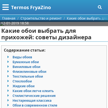
Меню
X
Termos FryaZino
Главная
Главная
Строительство и ремонт
Какие обои выбрать для
12-01-2019 18:58
Категории
Какие обои выбрать для
прихожей: советы дизайнера
Поиск
Программирование
О проекте
Дом и семья
Содержание статьи:
Виды обоев
Контакты
Автомобили
Бумажные обои
Виниловые обои
Сотрудничество
Строительство и ремонт
Флизелиновые обои
Текстильные обои
Размещение рекламы
Здоровье
Стеклообои
Жидкие обои
Какие обои легче клеить
Для правообладателей
Компьютеры
Стилистические решения
Нестареющая классика
Условия предоставления информации
Личность
Обои в современном стиле