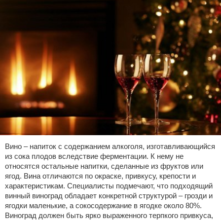
Вино – напиток с содержанием алкоголя, изготавливающийся
из сока плодов вследствие ферментации. К нему не
относятся остальные напитки, сделанные из фруктов или
ягод. Вина отличаются по окраске, привкусу, крепости и
характеристикам. Специалисты подмечают, что подходящий
винный виноград обладает конкретной структурой – грозди и
ягодки маленькие, а сокосодержание в ягодке около 80%.
Виноград должен быть ярко выраженного терпкого привкуса,