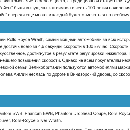
 Фантомов" чисто белого цвета, с традиционной статуэткой "Ду
-Ройсы" были выпущены как символ в честь 100-летия появлени
ойс" впереди еще много, и каждый будет отмечаться по-особому.
лен Rolls Royce Wraith, самый мощный автомобиль за всю исто
не достичь всего за 4,6 секунды скорости в 100 км/час. Скорост
кусственное, достигнутое в результате регулировки инжектора. 
нейшего повышения скорости. Однако не всем покупателям не
олевской семьи Великобритании пользуются автомобилями марки
оролева Англии неслась по дороге в Виндзорский дворец со ско
antom SWB, Phantom EWB, Phantom Drophead Coupe, Rolls Royce
er, Rolls-Royce Silver Wraith.