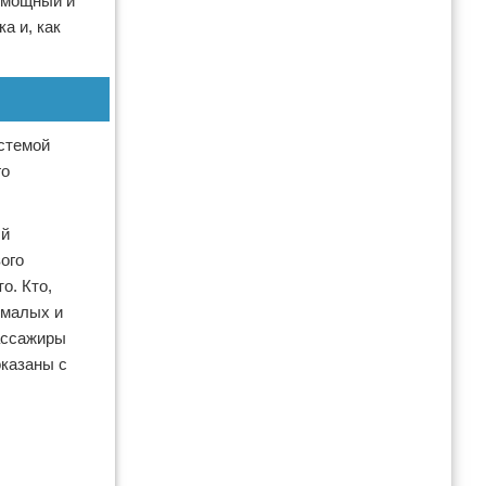
й мощный и
а и, как
истемой
го
ый
ого
о. Кто,
 малых и
Пассажиры
оказаны с