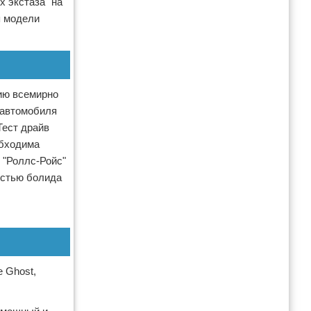
х экстаза" на
я модели
рию всемирно
ь автомобиля
Тест драйв
обходима
 "Роллс-Ройс"
ростью болида
 Ghost,