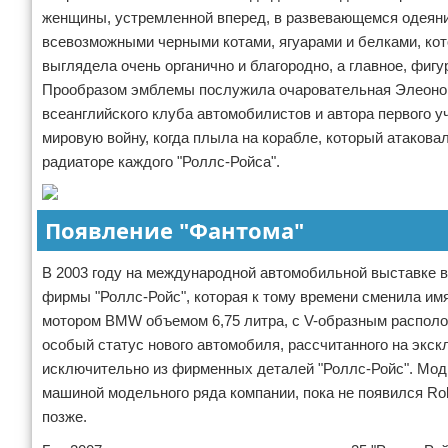
женщины, устремленной вперед, в развевающемся одеяни
всевозможными черными котами, ягуарами и белками, кот
выглядела очень органично и благородно, а главное, фиг
Прообразом эмблемы послужила очаровательная Элеонор
всеанглийского клуба автомобилистов и автора первого у
мировую войну, когда плыла на корабле, который атакова
радиаторе каждого "Роллс-Ройса".
Появление "Фантома"
В 2003 году на международной автомобильной выставке в
фирмы "Роллс-Ройс", которая к тому времени сменила имя
мотором BMW объемом 6,75 литра, с V-образным распол
особый статус нового автомобиля, рассчитанного на экск
исключительно из фирменных деталей "Роллс-Ройс". Мо
машиной модельного ряда компании, пока не появился Rol
позже.