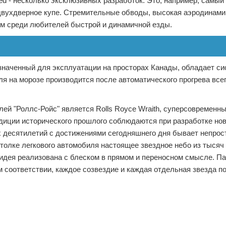
ed - несколько эксклюзивных разработок. Это, например, самы
 двухдверное купе. Стремительные обводы, высокая аэродинамик
сом среди любителей быстрой и динамичной езды.
значенный для эксплуатации на просторах Канады, обладает с
я на морозе производится после автоматического прогрева все
й "Роллс-Ройс" является Rolls Royce Wraith, суперсовременн
адиции исторического прошлого соблюдаются при разработке нов
 десятилетий с достижениями сегодняшнего дня бывает непрост
отолке легкового автомобиля настоящее звездное небо из тысяч
я идея реализована с блеском в прямом и переносном смысле. 
соответствии, каждое созвездие и каждая отдельная звезда п