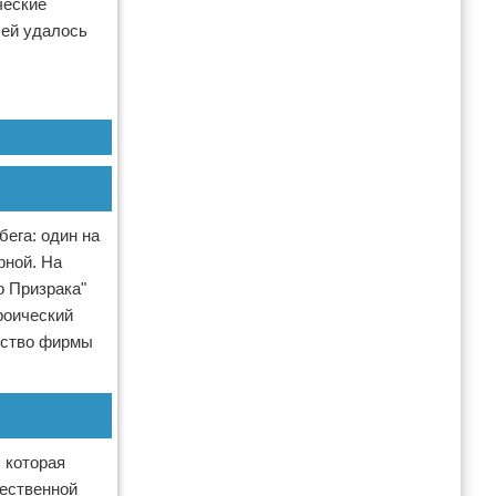
ческие
лей удалось
бега: один на
рной. На
о Призрака"
роический
одство фирмы
, которая
жественной