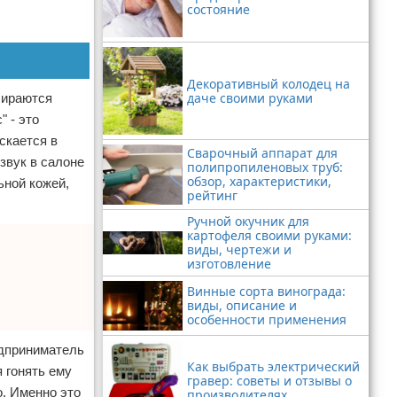
состояние
Декоративный колодец на
даче своими руками
бираются
 - это
скается в
Сварочный аппарат для
звук в салоне
полипропиленовых труб:
обзор, характеристики,
ьной кожей,
рейтинг
Ручной окучник для
картофеля своими руками:
виды, чертежи и
изготовление
Винные сорта винограда:
виды, описание и
особенности применения
едприниматель
Как выбрать электрический
 гонять ему
гравер: советы и отзывы о
о. Именно это
производителях