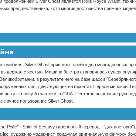
 продолжением Silver Ghost является Rolls Royce Wraith, техни
анных предшественника, хотя многие достоинства прежних моде
ойна
томобиля, Silver Ghost пришлось пройти два многодневных про
ль выдержал с честью. Машина быстро становилась суперпопуля
Великобритании, в результате чего на базе шасси "Серебрянног
х вооруженных сил, действующих на фронтах Первой мировой. Ге
ли по ту сторону Атлантики, в США. Пентагон поздравил руков
 личное пользование Silver Ghost.
ойс" - Spirit of Ecstasy (дословный перевод - "дух восторга")
айкс, художник-модернист, придумал оригинальную фигурку бо