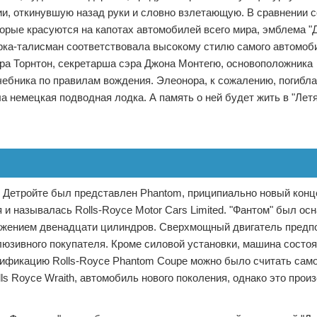
и, откинувшую назад руки и словно взлетающую. В сравнении с
орые красуются на капотах автомобилей всего мира, эмблема "Д
урка-талисман соответствовала высокому стилю самого автомоб
а Торнтон, секретарша сэра Джона Монтегю, основоположника
чебника по правилам вождения. Элеонора, к сожалению, погибл
ла немецкая подводная лодка. А память о ней будет жить в "Лет
 Детройте был представлен Phantom, приципиально новый конц
 и называлась Rolls-Royce Motor Cars Limited. "Фантом" был ос
ожением двенадцати цилиндров. Сверхмощный двигатель предп
люзивного покупателя. Кроме силовой установки, машина состо
дификацию Rolls-Royce Phantom Coupe можно было считать сам
ls Royce Wraith, автомобиль нового поколения, однако это прои