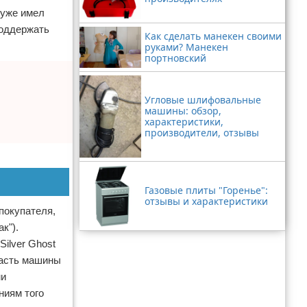
 уже имел
поддержать
Как сделать манекен своими
руками? Манекен
портновский
Угловые шлифовальные
машины: обзор,
характеристики,
производители, отзывы
Газовые плиты "Горенье":
отзывы и характеристики
покупателя,
к").
ilver Ghost
часть машины
ми
ниям того