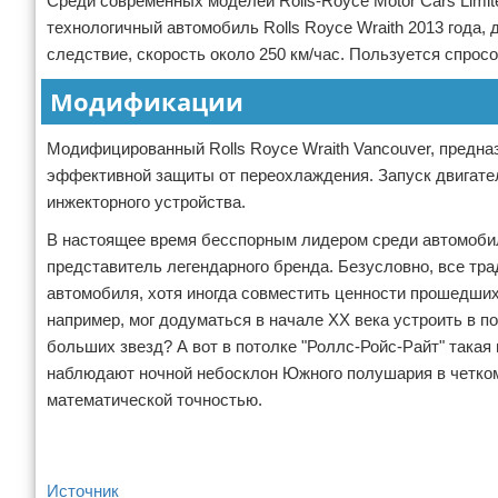
Среди современных моделей Rolls-Royce Motor Cars Limit
технологичный автомобиль Rolls Royce Wraith 2013 года,
следствие, скорость около 250 км/час. Пользуется спро
Модификации
Модифицированный Rolls Royce Wraith Vancouver, предна
эффективной защиты от переохлаждения. Запуск двигател
инжекторного устройства.
В настоящее время бесспорным лидером среди автомобиле
представитель легендарного бренда. Безусловно, все тр
автомобиля, хотя иногда совместить ценности прошедших
например, мог додуматься в начале ХХ века устроить в п
больших звезд? А вот в потолке "Роллс-Ройс-Райт" така
наблюдают ночной небосклон Южного полушария в четком 
математической точностью.
Источник