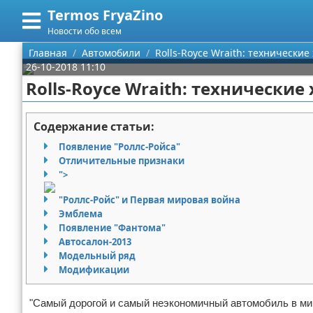
Termos FryaZino
Меню
X
Новости обо всем
Главная
Главная
Автомобили
Rolls-Royce Wraith: технические
26-10-2018 11:10
Категории
Rolls-Royce Wraith: технически
Поиск
Программирование
Содержание статьи:
О проекте
Дом и семья
Появление "Роллс-Ройса"
Отличительные признаки
Контакты
Автомобили
">
"Роллс-Ройс" и Первая мировая война
Сотрудничество
Строительство и ремонт
Эмблема
Появление "Фантома"
Размещение рекламы
Здоровье
Автосалон-2013
Модельный ряд
Для правообладателей
Компьютеры
Модификации
Условия предоставления информации
Личность
"Самый дорогой и самый неэкономичный автомобиль в мире