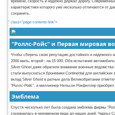
времени, скорость и надежно держал дорогу. Современным
характеристики которого уже несколько отличаются от д
сохранить.
" class="page-contents-link">
"Роллс-Ройс" и Первая мировая в
Чтобы сберечь свою репутацию достойного и надежного ав
2000 миль, второй - на 15 000. Оба испытания автомоби
Silver Ghost даже обратили внимание военные ведомства 
стали выпускаться броневики Continental для английски
вклад Silver Ghost в ратные дела Великобритании отмети
"Роллс-Ройс", а миллионер Нельсон Рокфеллер приобрел в
Эмблема
Спустя несколько лет была создана эмблема фирмы "Роллс-Р
сохранилась в неизменном виде до наших дней. Чарльз С