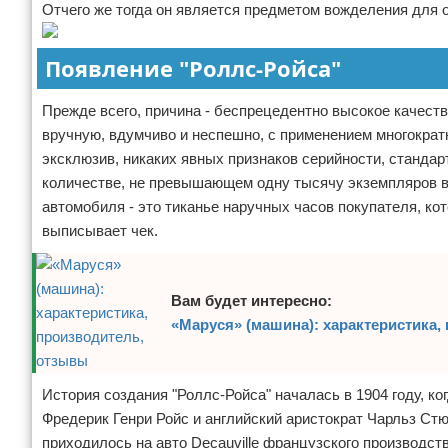
Отчего же тогда он является предметом вожделения для 
Отказ от ответственности
Появление "Роллс-Ройса"
Прежде всего, причина - беспрецедентно высокое качеств
вручную, вдумчиво и неспешно, с применением многократ
эксклюзив, никаких явных признаков серийности, станда
количестве, не превышающем одну тысячу экземпляров в 
автомобиля - это тиканье наручных часов покупателя, ко
выписывает чек.
Вам будет интересно:
«Маруся» (машина): характеристика,
История создания "Роллс-Ройса" началась в 1904 году, к
Фредерик Генри Ройс и английский аристократ Чарльз Ст
приходилось на авто Decauville французского производст