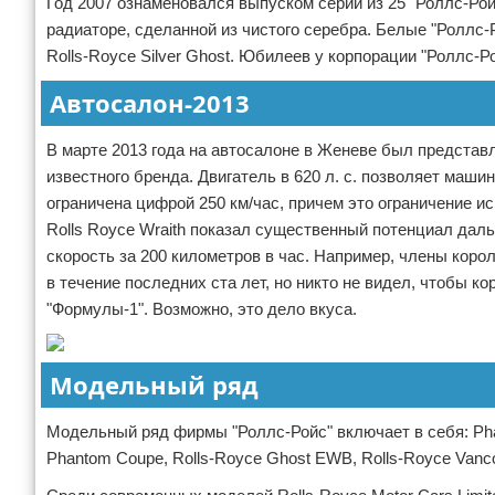
Год 2007 ознаменовался выпуском серии из 25 "Роллс-Ройс
радиаторе, сделанной из чистого серебра. Белые "Роллс
Rolls-Royce Silver Ghost. Юбилеев у корпорации "Роллс-Р
Автосалон-2013
В марте 2013 года на автосалоне в Женеве был представ
известного бренда. Двигатель в 620 л. с. позволяет маши
ограничена цифрой 250 км/час, причем это ограничение ис
Rolls Royce Wraith
показал существенный потенциал даль
скорость за 200 километров в час. Например, члены кор
в течение последних ста лет, но никто не видел, чтобы к
"Формулы-1". Возможно, это дело вкуса.
Модельный ряд
Модельный ряд фирмы "Роллс-Ройс" включает в себя: Ph
Phantom Coupe, Rolls-Royce Ghost EWB, Rolls-Royce Vancouv