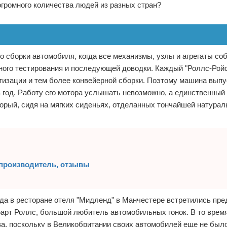
огромного количества людей из разных стран?
о сборки автомобиля, когда все механизмы, узлы и агрегаты со
ного тестирования и последующей доводки. Каждый "Роллс-Ройс"
ртизации и тем более конвейерной сборки. Поэтому машина выпу
год. Работу его мотора услышать невозможно, а единственный 
торый, сидя на мягких сиденьях, отделанных тончайшей натурал
 производитель, отзывы
огда в ресторане отеля "Мидленд" в Манчестере встретились пр
юарт Роллс, большой любитель автомобильных гонок. В то время
ва, поскольку в Великобритании своих автомобилей еще не был