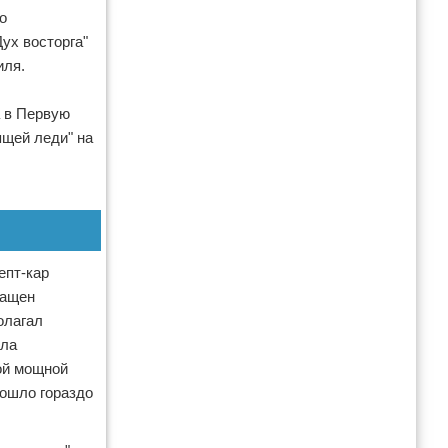
о
ух восторга"
иля.
а в Первую
ящей леди" на
епт-кар
нащен
олагал
яла
ой мощной
зошло гораздо