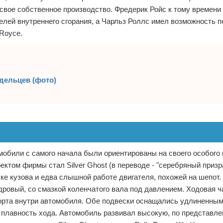
 свое собственное производство. Фредерик Ройс к тому времени
елей внутреннего сгорания, а Чарльз Роллс имел возможность 
Royce.
адельцев (фото)
мобили с самого начала были ориентированы на своего особого 
ктом фирмы стал Silver Ghost (в переводе - "серебряный призра
е кузова и едва слышной работе двигателя, похожей на шепот. S
дровый, со смазкой коленчатого вала под давлением. Ходовая 
форта внутри автомобиля. Обе подвески оснащались удлиненны
плавность хода. Автомобиль развивал высокую, по представле