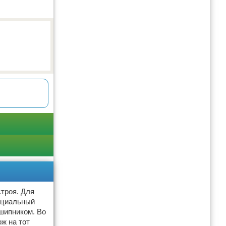
строя. Для
ециальный
шипником. Во
ож на тот