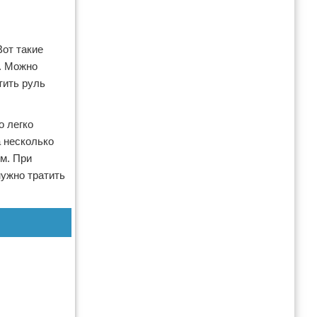
Вот такие
и. Можно
тить руль
о легко
а несколько
ом. При
нужно тратить