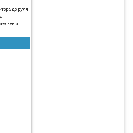
ктора до руля
.
 цельный