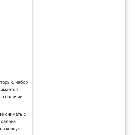
вторых, набор
нимается
 в наличии
те снимать с
з салона
тся корпус