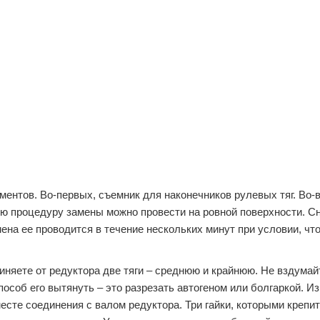
ентов. Во-первых, съемник для наконечников рулевых тяг. Во-
 всю процедуру замены можно провести на ровной поверхности. С
ена ее проводится в течение нескольких минут при условии, что
иняете от редуктора две тяги – среднюю и крайнюю. Не вздумай
особ его вытянуть – это разрезать автогеном или болгаркой. И
месте соединения с валом редуктора. Три гайки, которыми крепи