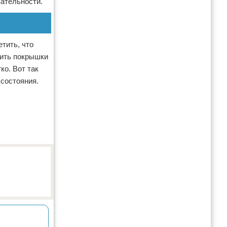
вательности.
етить, что
нить покрышки
ко. Вот так
 состояния.