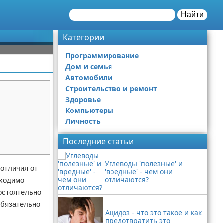
Найти
Категории
Программирование
Дом и семья
Автомобили
Строительство и ремонт
Здоровье
Компьютеры
Личность
Последние статьи
Углеводы 'полезные' и
 отличия от
'вредные' - чем они
отличаются?
бходимо
мостоятельно
обязательно
Ацидоз - что это такое и как
предотвратить это