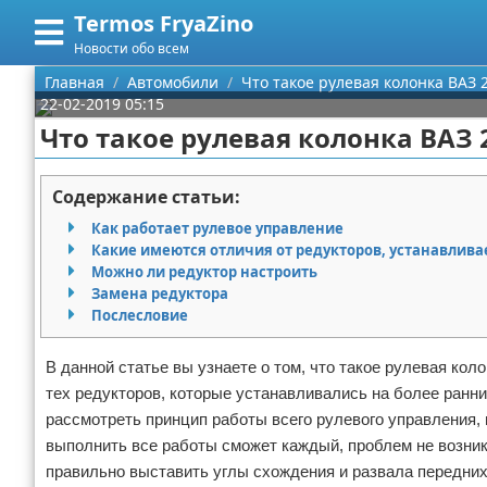
Termos FryaZino
Меню
X
Новости обо всем
Главная
Главная
Автомобили
Что такое рулевая колонка ВАЗ 
22-02-2019 05:15
Категории
Что такое рулевая колонка ВАЗ 
Поиск
Программирование
Содержание статьи:
О проекте
Дом и семья
Как работает рулевое управление
Какие имеются отличия от редукторов, устанавлива
Контакты
Автомобили
Можно ли редуктор настроить
Замена редуктора
Послесловие
Сотрудничество
Строительство и ремонт
Размещение рекламы
Здоровье
В данной статье вы узнаете о том, что такое рулевая кол
тех редукторов, которые устанавливались на более ранни
Для правообладателей
Компьютеры
рассмотреть принцип работы всего рулевого управления, 
выполнить все работы сможет каждый, проблем не возник
Условия предоставления информации
Личность
правильно выставить углы схождения и развала передних