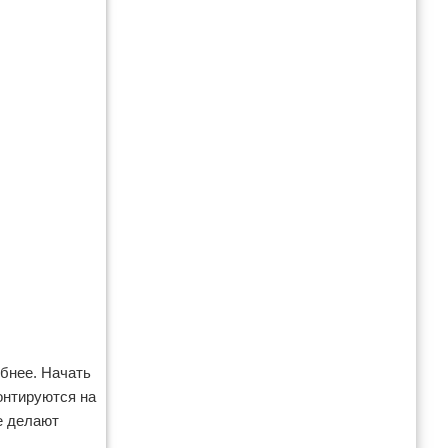
обнее. Начать
монтируются на
е делают