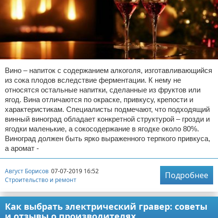
Вино – напиток с содержанием алкоголя, изготавливающийся
из сока плодов вследствие ферментации. К нему не
относятся остальные напитки, сделанные из фруктов или
ягод. Вина отличаются по окраске, привкусу, крепости и
характеристикам. Специалисты подмечают, что подходящий
винный виноград обладает конкретной структурой – грозди и
ягодки маленькие, а сокосодержание в ягодке около 80%.
Виноград должен быть ярко выраженного терпкого привкуса,
а аромат -
Август Борисов
07-07-2019 16:52
Подробнее
Строительство и ремонт
Как выбрать электрический гравер: советы
и отзывы о производителях