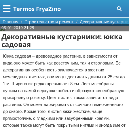
Меню
X
Termos FryaZino
Главная
Главная
Строительство и ремонт
Декоративные кустарник
08-01-2019 21:29
Категории
Декоративные кустарники: юкка
садовая
Поиск
Программирование
Юкка садовая – древовидное растение, в зависимости от
О проекте
Дом и семья
вида оно может быть как розеточным, так и стволовым. Ее
декоративная особенность заключается в жестких
Контакты
Автомобили
мечевидных листьях, они могут достигать длины от 25 см до
1 м. Ширина их редко превышает 8 см. Листья собраны
Сотрудничество
Строительство и ремонт
пучком на самой верхушке побега и образуют своеобразную
Размещение рекламы
Здоровье
прикорневую розетку. Цвет листвы также зависит от вида
растения. Он может варьировать от сочного темно-зеленого
Для правообладателей
Компьютеры
до сизого. Кроме того, листья юкки жесткие, чаще
прямостоячие, с гладкими или зазубренными краями,
Условия предоставления информации
Личность
которые также могут быть покрытыми нитями и иногда имеют