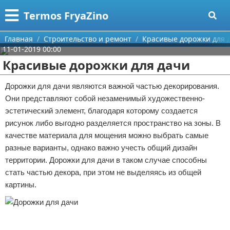
Меню
X
Termos FryaZino
Главная
Главная
Строительство и ремонт
Красивые дорожки для 
11-01-2019 00:00
Категории
Красивые дорожки для дачи
Поиск
Программирование
Дорожки для дачи являются важной частью декорирования.
Они представляют собой незаменимый художественно-
О проекте
Дом и семья
эстетический элемент, благодаря которому создается
рисунок либо выгодно разделяется пространство на зоны. В
Контакты
Автомобили
качестве материала для мощения можно выбрать самые
разные варианты, однако важно учесть общий дизайн
Сотрудничество
Строительство и ремонт
территории. Дорожки для дачи в таком случае способны
стать частью декора, при этом не выделяясь из общей
Размещение рекламы
Здоровье
картины.
Для правообладателей
Компьютеры
Условия предоставления информации
Личность