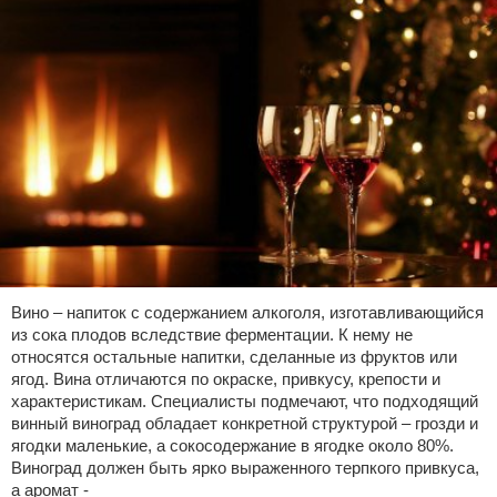
Вино – напиток с содержанием алкоголя, изготавливающийся
из сока плодов вследствие ферментации. К нему не
относятся остальные напитки, сделанные из фруктов или
ягод. Вина отличаются по окраске, привкусу, крепости и
характеристикам. Специалисты подмечают, что подходящий
винный виноград обладает конкретной структурой – грозди и
ягодки маленькие, а сокосодержание в ягодке около 80%.
Виноград должен быть ярко выраженного терпкого привкуса,
а аромат -