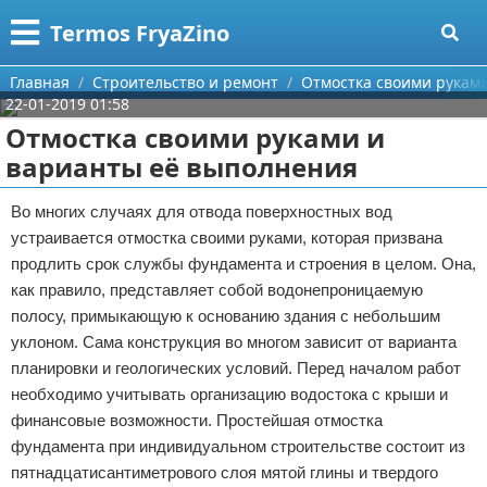
Меню
X
Termos FryaZino
Главная
Главная
Строительство и ремонт
Отмостка своими рукам
22-01-2019 01:58
Категории
Отмостка своими руками и
варианты её выполнения
Поиск
Программирование
Во многих случаях для отвода поверхностных вод
О проекте
Дом и семья
устраивается отмостка своими руками, которая призвана
продлить срок службы фундамента и строения в целом. Она,
Контакты
Автомобили
как правило, представляет собой водонепроницаемую
полосу, примыкающую к основанию здания с небольшим
Сотрудничество
Строительство и ремонт
уклоном. Сама конструкция во многом зависит от варианта
Размещение рекламы
Здоровье
планировки и геологических условий. Перед началом работ
необходимо учитывать организацию водостока с крыши и
Для правообладателей
Компьютеры
финансовые возможности. Простейшая отмостка
фундамента при индивидуальном строительстве состоит из
Условия предоставления информации
Личность
пятнадцатисантиметрового слоя мятой глины и твердого