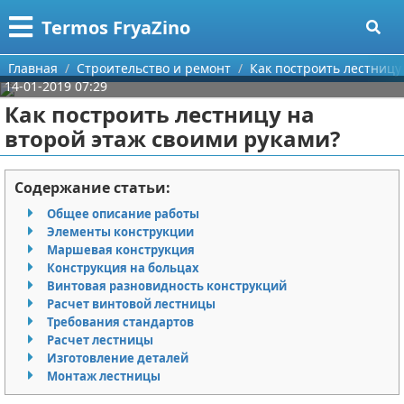
Меню
X
Termos FryaZino
Главная
Главная
Строительство и ремонт
Как построить лестницу
14-01-2019 07:29
Категории
Как построить лестницу на
второй этаж своими руками?
Поиск
Программирование
О проекте
Дом и семья
Содержание статьи:
Общее описание работы
Контакты
Автомобили
Элементы конструкции
Маршевая конструкция
Сотрудничество
Строительство и ремонт
Конструкция на больцах
Винтовая разновидность конструкций
Размещение рекламы
Здоровье
Расчет винтовой лестницы
Требования стандартов
Расчет лестницы
Для правообладателей
Компьютеры
Изготовление деталей
Монтаж лестницы
Условия предоставления информации
Личность