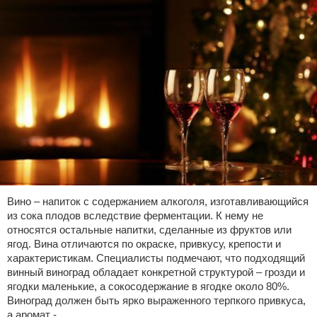
Вино – напиток с содержанием алкоголя, изготавливающийся
из сока плодов вследствие ферментации. К нему не
относятся остальные напитки, сделанные из фруктов или
ягод. Вина отличаются по окраске, привкусу, крепости и
характеристикам. Специалисты подмечают, что подходящий
винный виноград обладает конкретной структурой – грозди и
ягодки маленькие, а сокосодержание в ягодке около 80%.
Виноград должен быть ярко выраженного терпкого привкуса,
а аромат -