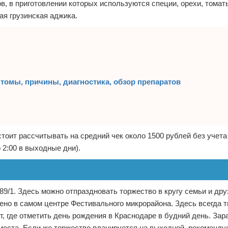
, в приготовлении которых используются специи, орехи, томат
ая грузинская аджика.
птомы, причины, диагностика, обзор препаратов
тоит рассчитывать на средний чек около 1500 рублей без учета 
 2:00 в выходные дни).
89/1. Здесь можно отпраздновать торжество в кругу семьи и дру
ено в самом центре Фестивального микрорайона. Здесь всегда т
ет, где отметить день рождения в Краснодаре в будний день. Зар
 места. Если же торжество планируется на выходной, рекоменду