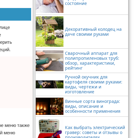
состояние
улице
Декоративный колодец на
даче своими руками
е
верить
еций.
Сварочный аппарат для
полипропиленовых труб:
обзор, характеристики,
рейтинг
Ручной окучник для
картофеля своими руками:
виды, чертежи и
изготовление
Винные сорта винограда:
виды, описание и
особенности применения
ое меню также
Как выбрать электрический
гравер: советы и отзывы о
ой меню
производителях