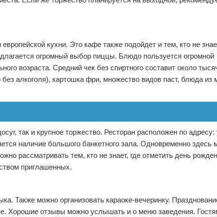
вропейской кухни. Это кафе также подойдет и тем, кто не знает
едлагается огромный выбор пиццы. Блюдо пользуется огромной
ого возраста. Средний чек без спиртного составит около тыся
без алкоголя), картошка фри, множество видов паст, блюда из 
осуг, так и крупное торжество. Ресторан расположен по адресу:
ется наличие большого банкетного зала. Одновременно здесь 
жно рассматривать тем, кто не знает, где отметить день рожден
ством приглашенных.
ыка. Также можно организовать караоке-вечеринку. Праздновани
не. Хорошие отзывы можно услышать и о меню заведения. Гостя