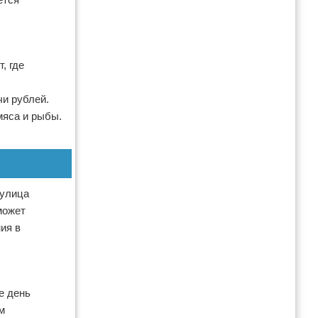
, где
чи рублей.
мяса и рыбы.
 улица
может
ия в
е день
м