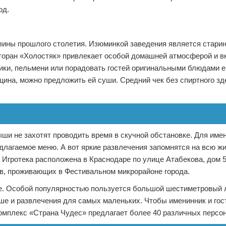
юд.
ины прошлого столетия. Изюминкой заведения является старин
сторан «Холостяк» привлекает особой домашней атмосферой и 
ики, пельмени или порадовать гостей оригинальными блюдами е
щина, можно предложить ей суши. Средний чек без спиртного зд
ши не захотят проводить время в скучной обстановке. Для име
длагаемое меню. А вот яркие развлечения запомнятся на всю ж
 Игротека расположена в Краснодаре по улице Атабекова, дом 5
ов, проживающих в Фестивальном микрорайоне города.
ше. Особой популярностью пользуется большой шестиметровый 
ше и развлечения для самых маленьких. Чтобы именинник и гос
Комплекс «Страна Чудес» предлагает более 40 различных персо