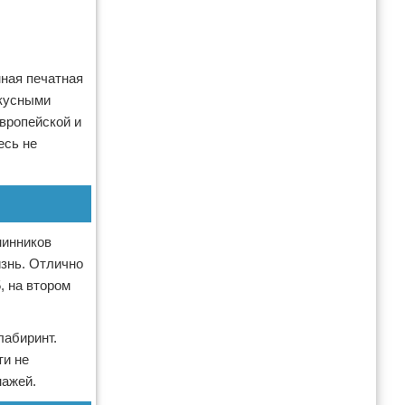
ная печатная
вкусными
вропейской и
есь не
нинников
изнь. Отлично
, на втором
лабиринт.
ти не
нажей.