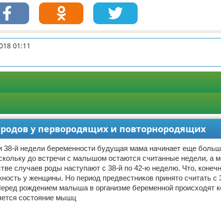
018 01:11
и родов у первородящих и повторнородящих
и 38-й недели беременности будущая мама начинает еще боль
скольку до встречи с малышом остаются считанные недели, а м
тве случаев роды наступают с 38-й по 42-ю неделю. Что, конеч
ность у женщины. Но период предвестников принято считать с 
Перед рождением малыша в организме беременной происходят 
яется состояние мышц