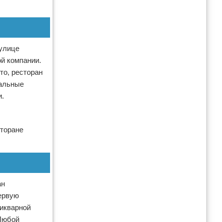
 улице
й компании.
то, ресторан
нальные
и.
сторане
ан
ервую
тикварной
 Любой