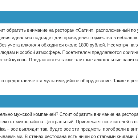
оит обратить внимание на ресторан «Сатин», расположенный по
дения идеально подойдет для проведения торжества в небольшо
без учета алкоголя обходится около 1800 рублей. Несмотря на э
блюдам и особой атмосфере. Посетителям предлагаются ориги
рской кухонь. Предлагаются также элитные алкогольные напитк
тно предоставляется мультимедийное оборудование. Также в ре
ельно мужской компанией? Стоит обратить внимание на рестор
леко от микрорайона Центральный. Привлекает посетителей в п
ка – все выглядит так, будто все эти предметы приобрели в ан
ываемыми. В стенах ресторана есть ниши со старыми книгами.