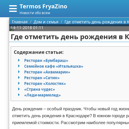
Termos FryaZino
Меню
X
Новости обо всем
Главная
Главная
Дом и семья
Где отметить день рождения в 
14-11-2018 01:11
Категории
Где отметить день рождения в 
Поиск
Программирование
Содержание статьи:
О проекте
Дом и семья
Ресторан «Бумбараш»
Семейное кафе «Итальяшка»
Контакты
Автомобили
Ресторан «Аквамарин»
Ресторан «Сатин»
Ресторан «Холостяк»
Сотрудничество
Строительство и ремонт
«Страна чудес»
«Леди-мармелад»
Размещение рекламы
Здоровье
День рождения – особый праздник. Чтобы новый год жизн
Для правообладателей
Компьютеры
отметить день рождения в Краснодаре? В южном городе р
приемлемой стоимости. Рассмотрим наиболее популярны
Условия предоставления информации
Личность