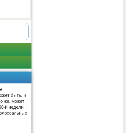
ше
ожет быть, и
но же, может
38-й недели
колоссальные