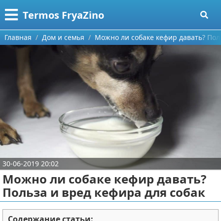
Меню
X
Termos FryaZino
Главная
Главная
Дом и семья
Можно ли собаке кефир давать? Пол
Категории
Поиск
Программирование
О проекте
Дом и семья
Контакты
Автомобили
Сотрудничество
Строительство и ремонт
30-06-2019 20:02
Размещение рекламы
Здоровье
Можно ли собаке кефир давать?
Для правообладателей
Компьютеры
Польза и вред кефира для собак
Условия предоставления информации
Личность
Содержание статьи: