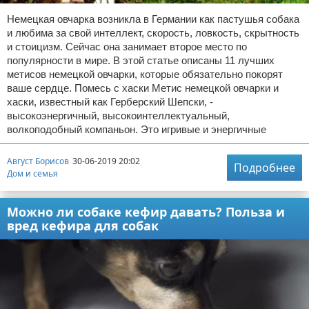
Немецкая овчарка возникла в Германии как пастушья собака
и любима за свой интеллект, скорость, ловкость, скрытность
и стоицизм. Сейчас она занимает второе место по
популярности в мире. В этой статье описаны 11 лучших
метисов немецкой овчарки, которые обязательно покорят
ваше сердце. Помесь с хаски Метис немецкой овчарки и
хаски, известный как Герберский Шепски, -
высокоэнергичный, высокоинтеллектуальный,
волкоподобный компаньон. Это игривые и энергичные
Август Борисов
30-06-2019 20:02
Подробнее
Дом и семья
Можно ли собаке кефир давать? Польза и
вред кефира для собак