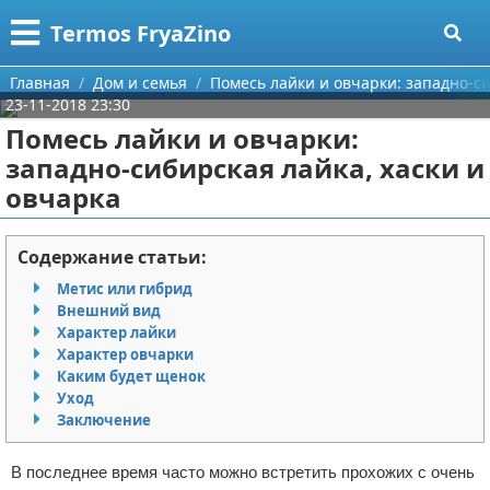
Меню
X
Termos FryaZino
Главная
Главная
Дом и семья
Помесь лайки и овчарки: западно-си
23-11-2018 23:30
Категории
Помесь лайки и овчарки:
западно-сибирская лайка, хаски и
Поиск
Программирование
овчарка
О проекте
Дом и семья
Содержание статьи:
Контакты
Автомобили
Метис или гибрид
Внешний вид
Сотрудничество
Строительство и ремонт
Характер лайки
Характер овчарки
Размещение рекламы
Здоровье
Каким будет щенок
Уход
Для правообладателей
Компьютеры
Заключение
Условия предоставления информации
Личность
В последнее время часто можно встретить прохожих с очень