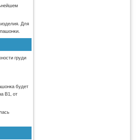
льнейшем
 изделия. Для
спашонки.
жности груди
ашонка будет
а В1, от
илась