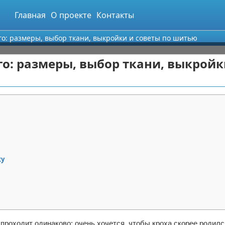
Главная
О проекте
Контакты
о: размеры, выбор ткани, выкройки и советы по шитью
о: размеры, выбор ткани, выкройк
ку
роходит одинаково: очень хочется, чтобы кроха скорее родилс