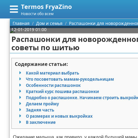
Termos FryaZino
Меню
X
Новости обо всем
Главная
Главная
Дом и семья
Распашонки для новорожденног
12-01-2019 01:00
Категории
Распашонки для новорожденног
советы по шитью
Поиск
Программирование
О проекте
Дом и семья
Содержание статьи:
Какой материал выбрать
Контакты
Автомобили
Что посоветовать мамам-рукодельницам
Особенности распашонок
Сотрудничество
Строительство и ремонт
Краткий курс пошива распашонки
Подробно о распашонке. Начинаем строить выкрой
Размещение рекламы
Здоровье
Делаем пройму
Задняя часть
О размерах и новых выкройках
Для правообладателей
Компьютеры
В заключение
Условия предоставления информации
Личность
Ожидание малыша, как правило, у каждой будущей мамы п