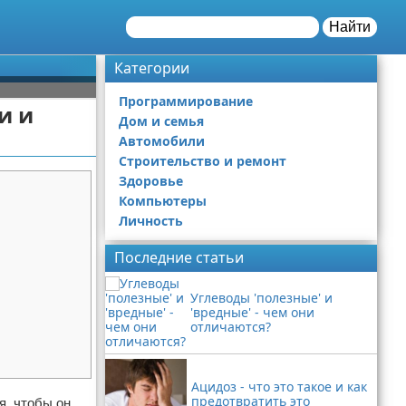
Найти
Категории
Программирование
и и
Дом и семья
Автомобили
Строительство и ремонт
Здоровье
Компьютеры
Личность
Последние статьи
Углеводы 'полезные' и
'вредные' - чем они
отличаются?
Ацидоз - что это такое и как
предотвратить это
я, чтобы он