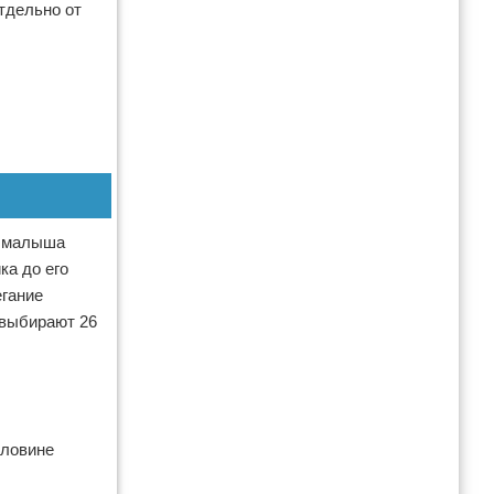
тдельно от
я малыша
ка до его
егание
 выбирают 26
оловине