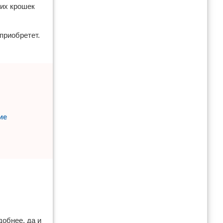
ких крошек
приобретет.
ие
добнее, да и