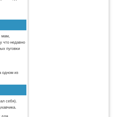
 мам,
у что недавно
рых пуговки
а одном из
ал себя).
укавчика.
т для