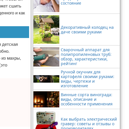
состояние
ожет сшить
енного и как
Декоративный колодец на
даче своими руками
я детская
Сварочный аппарат для
обно.
полипропиленовых труб:
 из махры,
обзор, характеристики,
рейтинг
(это
Ручной окучник для
картофеля своими руками:
виды, чертежи и
изготовление
Винные сорта винограда:
виды, описание и
особенности применения
Как выбрать электрический
гравер: советы и отзывы о
производителях