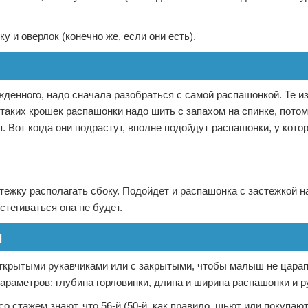
и оверлок (конечно же, если они есть).
енного, надо сначала разобраться с самой распашонкой. Те из
 таких крошек распашонки надо шить с запахом на спинке, потом
Вот когда они подрастут, вполне подойдут распашонки, у кото
тежку располагать сбоку. Подойдет и распашонка с застежкой н
стегиваться она не будет.
и
ткрытыми рукавчиками или с закрытыми, чтобы малыш не царап
араметров: глубина горловинки, длина и ширина распашонки и р
 стажем знают, что 56-й (50-й, как правило, шьют или покупаю