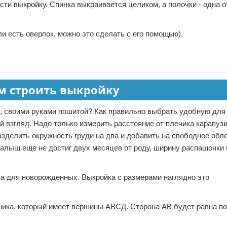
сти выкройку. Спинка выкраивается целиком, а полочки - одна о
и есть оверлок, можно это сделать с его помощью).
м строить выкройку
, своими руками пошитой? Как правильно выбрать удобную дл
й взгляд. Надо только измерить расстояние от плечика карапузи
зделить окружность груди на два и добавить на свободное обл
малыш еще не достиг двух месяцев от роду, ширину распашонки
а для новорожденных. Выкройка с размерами наглядно это
ника, который имеет вершины АВСД. Сторона АВ будет равна п