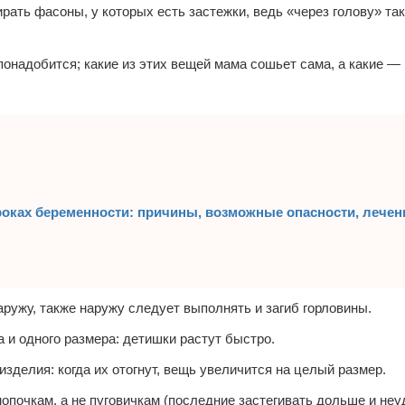
рать фасоны, у которых есть застежки, ведь «через голову» та
понадобится; какие из этих вещей мама сошьет сама, а какие — 
оках беременности: причины, возможные опасности, лечен
ужу, также наружу следует выполнять и загиб горловины.
 и одного размера: детишки растут быстро.
зделия: когда их отогнут, вещь увеличится на целый размер.
почкам, а не пуговичкам (последние застегивать дольше и неу