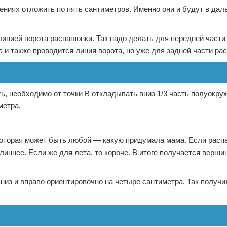
ениях отложить по пять сантиметров. Именно они и будут в да
линией ворота распашонки. Так надо делать для передней части
 и также проводится линия ворота, но уже для задней части ра
ть, необходимо от точки В откладывать вниз 1/3 часть полуокру
метра.
которая может быть любой — какую придумала мама. Если расп
иннее. Если же для лета, то короче. В итоге получается вершин
низ и вправо ориентировочно на четыре сантиметра. Так получ