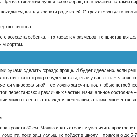
. При изготовлении лучше всего обращать внимание на такие ва
 находится, как и у кровати родителей. С трех сторон устанавл
верхности пола.
его возраста ребенка. Что касается размеров, то приставная до
ным бортом.
ими руками сделать гораздо проще. И будет идеально, если реш
 кровати-трансформера будет кстати, если у вас есть желание н
ляется универсальной – ее можно заточить под любые потребнос
той перестановкой различных частей. Изначальное состояние –
кции можно сделать столик для пеленания, а также множество я
ина кровати 80 см. Можно снять столик и увеличить пространст
 момента, пока ваш малыш не пойдет в школу – примерно до 5-7