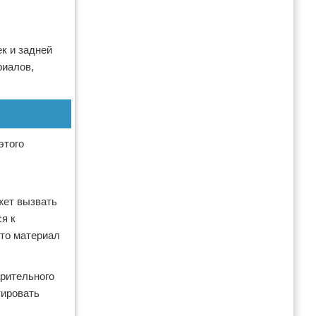
к и задней
риалов,
этого
жет вызвать
я к
что материал
арительного
тировать