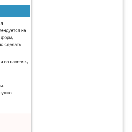
ся
мендуется на
 форм,
но сделать
и на панелях,
ы.
 нужно