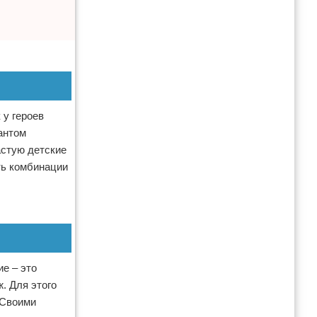
 у героев
антом
астую детские
ть комбинации
е – это
. Для этого
 Своими