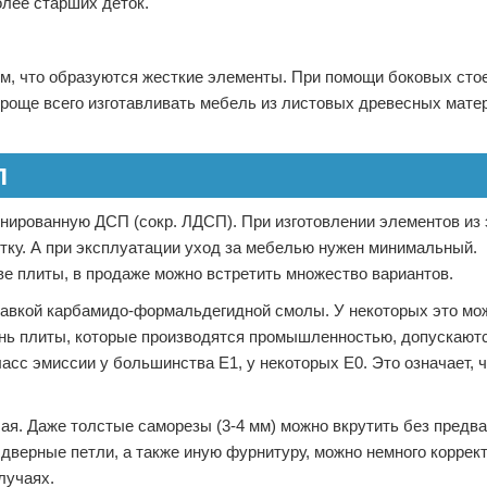
олее старших деток.
м, что образуются жесткие элементы. При помощи боковых стое
роще всего изготавливать мебель из листовых древесных мате
П
нированную ДСП (сокр. ЛДСП). При изготовлении элементов из 
тку. А при эксплуатации уход за мебелью нужен минимальный.
е плиты, в продаже можно встретить множество вариантов.
бавкой карбамидо-формальдегидной смолы. У некоторых это мо
ень плиты, которые производятся промышленностью, допускаютс
сс эмиссии у большинства Е1, у некоторых Е0. Это означает, 
ая. Даже толстые саморезы (3-4 мм) можно вкрутить без предв
 дверные петли, а также иную фурнитуру, можно немного коррек
лучаях.