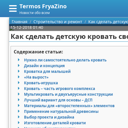
Termos FryaZino
Меню
X
Новости обо всем
Главная
Главная
Строительство и ремонт
Как сделать детску
15-12-2018 01:40
Категории
Как сделать детскую кровать с
Поиск
Программирование
Содержание статьи:
О проекте
Дом и семья
Нужно ли самостоятельно делать кровать
Дизайн и концепция
Контакты
Автомобили
Кроватка для малышей
«На вырост»
Кровать-игрушка
Сотрудничество
Строительство и ремонт
Кровать – часть игрового комплекса
Мультикровать и двухъярусные конструкции
Размещение рекламы
Здоровье
Лучший вариант для основы – ДСП
Материалы для «второстепенных» элементов
Для правообладателей
Компьютеры
Применение натуральной древесины
Выбор проекта и дизайна
Условия предоставления информации
Личность
Изготовление деталей кровати