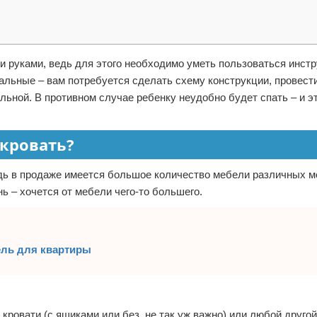
и руками, ведь для этого необходимо уметь пользоваться инст
альные – вам потребуется сделать схему конструкции, провест
ьной. В противном случае ребенку неудобно будет спать – и э
 кровать?
едь в продаже имеется большое количество мебели различных м
ь – хочется от мебели чего-то большего.
ль для квартиры
кровати (с ящиками или без, не так уж важно) или любой друго