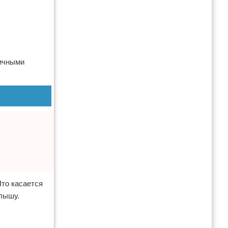
личными
Что касается
лышу.