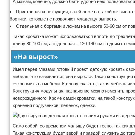
А мамам, конечно, должно быть удобно нею пользоваться
Приставная конструкция, в ней ложе на такой же высоте
бортики, которые не позволяют младенцу выпасть.
Отдельная с бортами и ложем на высоте 50-60 см от по
Такая кроватка может использоваться вплоть до трехлетн
длину 80-100 см, а отдельная – 120-140 см с одним съем
«На вырост»
Имея перед глазами готовый проект, детскую кровать сво
мебель, что называется, «на вырост». Такая конструкция
сэкономить на мебели. К слову сказать, такая мебель яв
Конструкция модульная, назначение можно изменить прос
новорожденного. Кроме самой кроватки, на такой констру
хранения подгузников, пеленок, одежки.
Само собой, со временем малышу будет тесно, так как дл
Такая конструкция будет верой и правдой служить до того