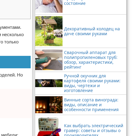
состояние
рументами.
Декоративный колодец на
даче своими руками
и несколько
то только
Сварочный аппарат для
полипропиленовых труб:
обзор, характеристики,
рейтинг
оделей. Но
Ручной окучник для
картофеля своими руками:
виды, чертежи и
изготовление
Винные сорта винограда:
виды, описание и
особенности применения
Как выбрать электрический
гравер: советы и отзывы о
производителях
й мебели: