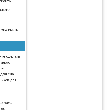
рианты:
иваются
лжна иметь
ите сделать
емного
ти.
 для сна
щиков для
во ложа.
 лет.