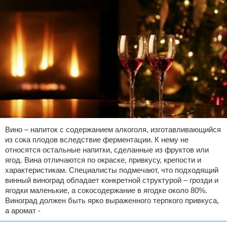
Вино – напиток с содержанием алкоголя, изготавливающийся
из сока плодов вследствие ферментации. К нему не
относятся остальные напитки, сделанные из фруктов или
ягод. Вина отличаются по окраске, привкусу, крепости и
характеристикам. Специалисты подмечают, что подходящий
винный виноград обладает конкретной структурой – грозди и
ягодки маленькие, а сокосодержание в ягодке около 80%.
Виноград должен быть ярко выраженного терпкого привкуса,
а аромат -