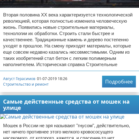
Вторая половина XX века характеризуется технологической
революцией, которая полностью изменила человеческую
жизнь. Появились новые строительные материалы,
технологии их обработки. Строить стали быстрее и
качественнее. Традиционные камень и дерево постепенно
уходят в прошлое. На смену приходят материалы, которые
еще совсем недавно казались несовместимыми. Одним из
таких изобретений стал бетон с легким полимерным
наполнителем. Историческая справка Строительные
Август Герасимов
01-07-2019 18:26
Подробнее
Строительство и ремонт
Самые действенные средства от мошек на
улице
Мошек в России не зря называют "гнусом", действительно,
нет ничего противнее этого мелкого кровососущего
насекомого, от которого, кажется, и спасения-то нет.