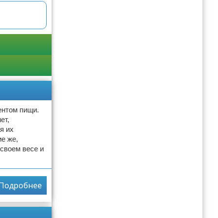
ентом пищи.
ет,
я их
е же,
 своем весе и
Подробнее