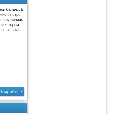
ой баланс. В
ычно быстро
и нарушениях
ри котором
но возникает
Подробнее