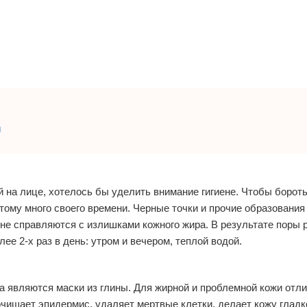
л
 на лице, хотелось бы уделить внимание гигиене. Чтобы бороть
тому много своего времени. Черные точки и прочие образовани
не справляются с излишками кожного жира. В результате поры
ее 2-х раз в день: утром и вечером, теплой водой.
 являются маски из глины. Для жирной и проблемной кожи отл
 очищает эпидермис, удаляет мертвые клетки, делает кожу гладк