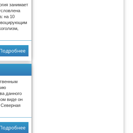
огия занимает
бусловлена
: на 10
ровоцирующим
коголизм,
Подробнее
ственным
нию
ва данного
ком виде он
я Северная
Подробнее