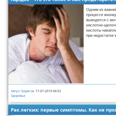
Одним из важне
процессе жизнед
выводятся с моч
кислотно-щелочн
кислоты накапли
при недостатке 
Август Борисов
17-07-2019 04:53
Здоровье
Рак легких: первые симптомы. Как не про