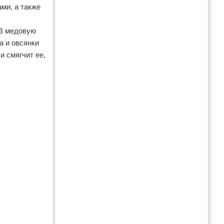
ми, а также
 В медовую
а и овсянки
и смягчит ее,