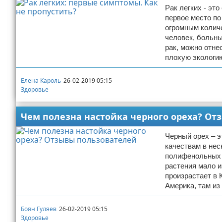
Рак легких - эт
первое место по
огромным количе
человек, больны
рак, можно отне
плохую экологи
Елена Кароль
26-02-2019 05:15
Здоровье
Чем полезна настойка черного ореха? От
Черный орех – э
качествам в нес
полифенольных и
растения мало и
произрастает в 
Америка, там из
Боян Гуляев
26-02-2019 05:15
Здоровье