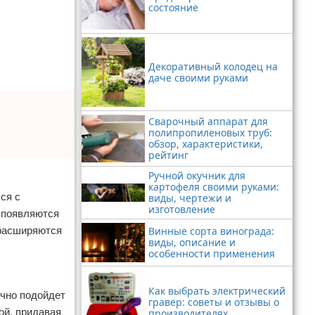
состояние
Декоративный колодец на
даче своими руками
Сварочный аппарат для
полипропиленовых труб:
обзор, характеристики,
рейтинг
Ручной окучник для
картофеля своими руками:
ся с
виды, чертежи и
изготовление
я появляются
Винные сорта винограда:
 расширяются
виды, описание и
особенности применения
Как выбрать электрический
ично подойдет
гравер: советы и отзывы о
ой, придавая
производителях