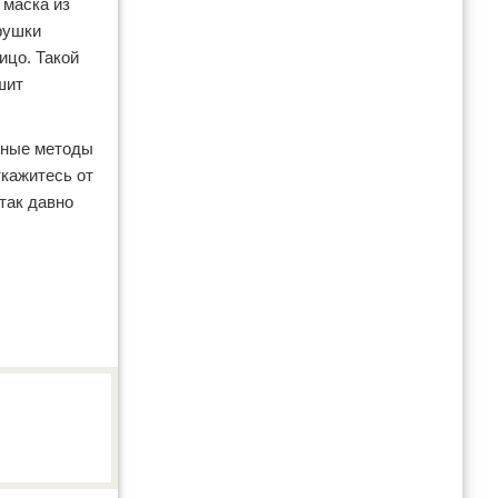
 маска из
трушки
ицо. Такой
шит
азные методы
ткажитесь от
так давно