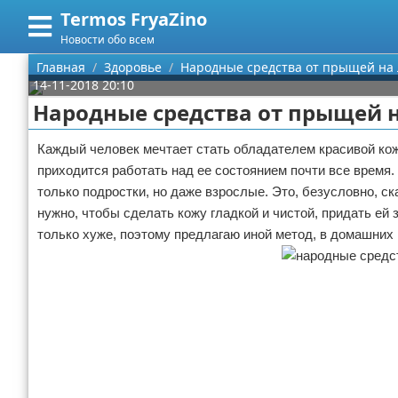
Termos FryaZino
Меню
X
Новости обо всем
Главная
Главная
Здоровье
Народные средства от прыщей на 
14-11-2018 20:10
Категории
Народные средства от прыщей н
Поиск
Программирование
Каждый человек мечтает стать обладателем красивой кожи
приходится работать над ее состоянием почти все время
О проекте
Дом и семья
только подростки, но даже взрослые. Это, безусловно, с
нужно, чтобы сделать кожу гладкой и чистой, придать ей 
Контакты
Автомобили
только хуже, поэтому предлагаю иной метод, в домашних
Сотрудничество
Строительство и ремонт
Размещение рекламы
Здоровье
Для правообладателей
Компьютеры
Условия предоставления информации
Личность