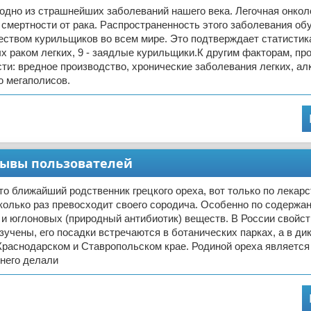
о одно из страшнейших заболеваний нашего века. Легочная онкол
 смертности от рака. Распространенность этого заболевания о
ством курильщиков во всем мире. Это подтверждает статистика
х раком легких, 9 - заядлые курильщики.К другим факторам, п
сти: вредное производство, хронические заболевания легких, ал
ю мегаполисов.
зывы пользователей
то ближайший родственник грецкого ореха, вот только по лекар
колько раз превосходит своего сородича. Особенно по содержа
 юглоновых (природный антибиотик) веществ. В России свойст
зучены, его посадки встречаются в ботанических парках, а в ди
Краснодарском и Ставропольском крае. Родиной ореха являетс
 него делали