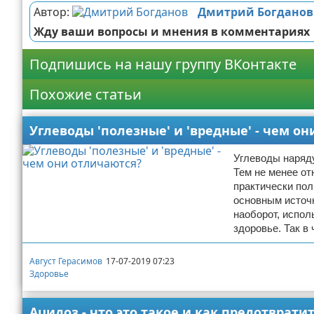
Автор:
Дмитрий Богданов
Жду ваши вопросы и мнения в комментариях
Подпишись на нашу группу ВКонтакте
Похожие статьи
Углеводы 'полезные' и 'вредные' - чем о
Углеводы наряд
Тем не менее от
практически пол
основным источ
наоборот, испол
здоровье. Так в
Август Герасимов
17-07-2019 07:23
Здоровье
Ацидоз - что это такое и как предотврати