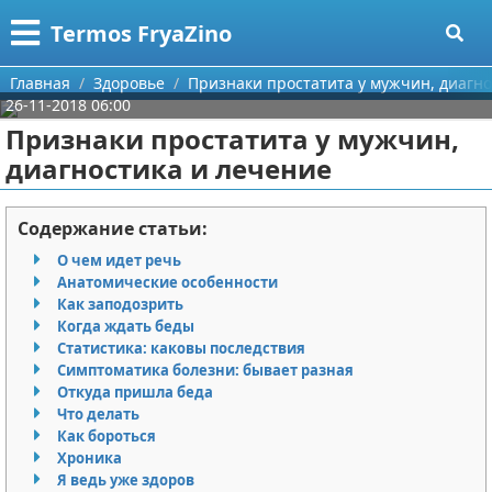
Меню
X
Termos FryaZino
Главная
Главная
Здоровье
Признаки простатита у мужчин, диагно
26-11-2018 06:00
Категории
Признаки простатита у мужчин,
диагностика и лечение
Поиск
Программирование
О проекте
Дом и семья
Содержание статьи:
О чем идет речь
Контакты
Автомобили
Анатомические особенности
Как заподозрить
Сотрудничество
Строительство и ремонт
Когда ждать беды
Статистика: каковы последствия
Размещение рекламы
Здоровье
Симптоматика болезни: бывает разная
Откуда пришла беда
Что делать
Для правообладателей
Компьютеры
Как бороться
Хроника
Условия предоставления информации
Личность
Я ведь уже здоров