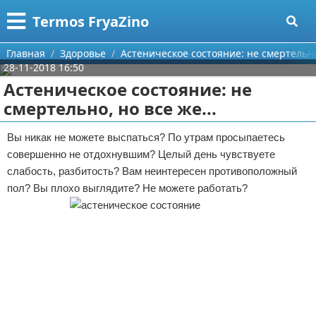
Меню
X
Termos FryaZino
Главная
Главная
Здоровье
Астеническое состояние: не смертельно,
28-11-2018 16:50
Категории
Астеническое состояние: не
смертельно, но все же...
Поиск
Программирование
Вы никак не можете выспаться? По утрам просыпаетесь
О проекте
Дом и семья
совершенно не отдохнувшим? Целый день чувствуете
слабость, разбитость? Вам неинтересен противоположный
Контакты
Автомобили
пол? Вы плохо выглядите? Не можете работать?
Сотрудничество
Строительство и ремонт
Размещение рекламы
Здоровье
Для правообладателей
Компьютеры
Условия предоставления информации
Личность