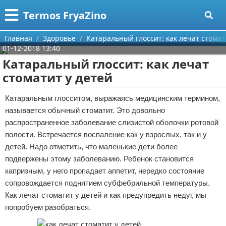
Меню
X
Termos FryaZino
Главная
Главная
Здоровье
Катаральный глоссит: как лечат стомат
01-12-2018 13:40
Категории
Катаральный глоссит: как лечат
стоматит у детей
Поиск
Программирование
Катаральным глосситом, выражаясь медицинским термином,
О проекте
Дом и семья
называется обычный стоматит. Это довольно
распространенное заболевание слизистой оболочки ротовой
Контакты
Автомобили
полости. Встречается воспаление как у взрослых, так и у
детей. Надо отметить, что маленькие дети более
Сотрудничество
Строительство и ремонт
подвержены этому заболеванию. Ребенок становится
Размещение рекламы
Здоровье
капризным, у него пропадает аппетит, нередко состояние
сопровождается поднятием субфебрильной температуры.
Для правообладателей
Компьютеры
Как лечат стоматит у детей и как предупредить недуг, мы
попробуем разобраться.
Условия предоставления информации
Личность