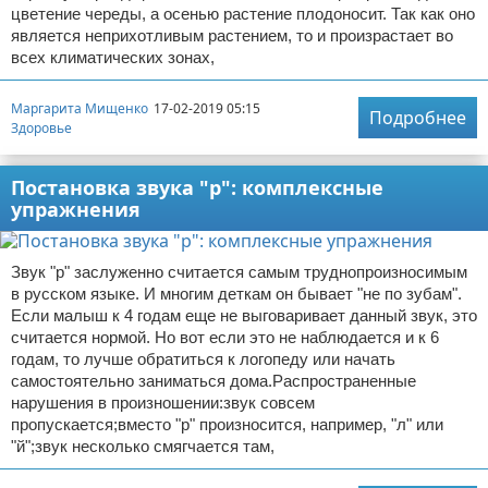
цветение череды, а осенью растение плодоносит. Так как оно
является неприхотливым растением, то и произрастает во
всех климатических зонах,
Маргарита Мищенко
17-02-2019 05:15
Подробнее
Здоровье
Постановка звука "р": комплексные
упражнения
Звук "р" заслуженно считается самым труднопроизносимым
в русском языке. И многим деткам он бывает "не по зубам".
Если малыш к 4 годам еще не выговаривает данный звук, это
считается нормой. Но вот если это не наблюдается и к 6
годам, то лучше обратиться к логопеду или начать
самостоятельно заниматься дома.Распространенные
нарушения в произношении:звук совсем
пропускается;вместо "р" произносится, например, "л" или
"й";звук несколько смягчается там,