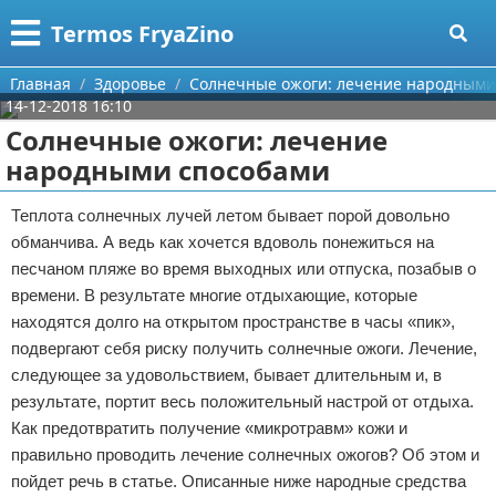
Меню
X
Termos FryaZino
Главная
Главная
Здоровье
Солнечные ожоги: лечение народными
14-12-2018 16:10
Категории
Солнечные ожоги: лечение
народными способами
Поиск
Программирование
Теплота солнечных лучей летом бывает порой довольно
О проекте
Дом и семья
обманчива. А ведь как хочется вдоволь понежиться на
песчаном пляже во время выходных или отпуска, позабыв о
Контакты
Автомобили
времени. В результате многие отдыхающие, которые
находятся долго на открытом пространстве в часы «пик»,
Сотрудничество
Строительство и ремонт
подвергают себя риску получить солнечные ожоги. Лечение,
Размещение рекламы
Здоровье
следующее за удовольствием, бывает длительным и, в
результате, портит весь положительный настрой от отдыха.
Для правообладателей
Компьютеры
Как предотвратить получение «микротравм» кожи и
правильно проводить лечение солнечных ожогов? Об этом и
Условия предоставления информации
Личность
пойдет речь в статье. Описанные ниже народные средства