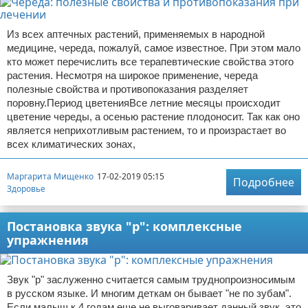
Из всех аптечных растений, применяемых в народной
медицине, череда, пожалуй, самое известное. При этом мало
кто может перечислить все терапевтические свойства этого
растения. Несмотря на широкое применение, череда
полезные свойства и противопоказания разделяет
поровну.Период цветенияВсе летние месяцы происходит
цветение череды, а осенью растение плодоносит. Так как оно
является неприхотливым растением, то и произрастает во
всех климатических зонах,
Маргарита Мищенко
17-02-2019 05:15
Подробнее
Здоровье
Постановка звука "р": комплексные
упражнения
Звук "р" заслуженно считается самым труднопроизносимым
в русском языке. И многим деткам он бывает "не по зубам".
Если малыш к 4 годам еще не выговаривает данный звук, это