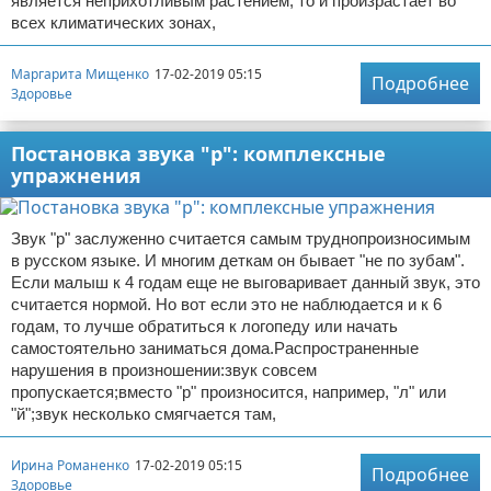
является неприхотливым растением, то и произрастает во
всех климатических зонах,
Маргарита Мищенко
17-02-2019 05:15
Подробнее
Здоровье
Постановка звука "р": комплексные
упражнения
Звук "р" заслуженно считается самым труднопроизносимым
в русском языке. И многим деткам он бывает "не по зубам".
Если малыш к 4 годам еще не выговаривает данный звук, это
считается нормой. Но вот если это не наблюдается и к 6
годам, то лучше обратиться к логопеду или начать
самостоятельно заниматься дома.Распространенные
нарушения в произношении:звук совсем
пропускается;вместо "р" произносится, например, "л" или
"й";звук несколько смягчается там,
Ирина Романенко
17-02-2019 05:15
Подробнее
Здоровье