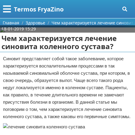
Меню
X
Termos FryaZino
Главная
Главная
Здоровье
Чем характеризуется лечение синовита
18-01-2019 15:29
Категории
Чем характеризуется лечение
синовита коленного сустава?
Поиск
Программирование
Синовит представляет собой такое заболевание, которое
О проекте
Дом и семья
характеризуется воспалительными процессами в так
называемой синовиальной оболочке сустава, при котором, в
Контакты
Автомобили
свою очередь, образуется выпот. Чаще всего такого рода
недуг локализуется именно в коленном суставе. Пациенты,
Сотрудничество
Строительство и ремонт
как правило, в течение длительного времени не замечают
Размещение рекламы
Здоровье
присутствия болезни в организме. В данной статье мы
поговорим о том, чем характеризуется лечение синовита
Для правообладателей
Компьютеры
коленного сустава, а также каковы его первичные симптомы.
Условия предоставления информации
Личность