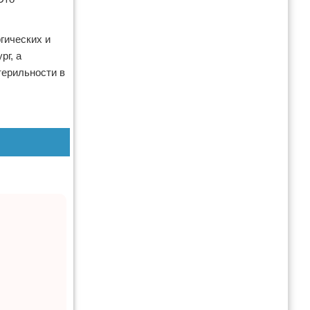
ргических и
рг, а
терильности в