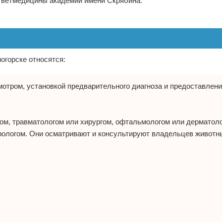
е ветмедицины академии имени Скрябина.
огорске относятся:
отром, установкой предварительного диагноза и предоставлен
ом, травматологом или хирургом, офтальмологом или дерматоло
рологом. Они осматривают и консультируют владельцев животн