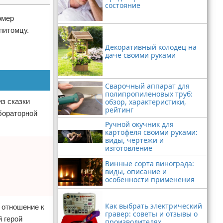
состояние
омер
питомцу.
Декоративный колодец на
даче своими руками
Сварочный аппарат для
полипропиленовых труб:
обзор, характеристики,
из сказки
рейтинг
бораторной
Ручной окучник для
картофеля своими руками:
виды, чертежи и
изготовление
Винные сорта винограда:
виды, описание и
особенности применения
Как выбрать электрический
 отношение к
гравер: советы и отзывы о
й герой
производителях