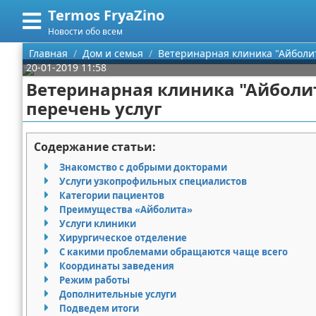
Termos FryaZino
Меню
X
Новости обо всем
Главная
Главная
Дом и семья
Ветеринарная клиника "Айболит
20-01-2019 11:58
Категории
Ветеринарная клиника "Айболит"
перечень услуг
Поиск
Программирование
О проекте
Дом и семья
Содержание статьи:
Знакомство с добрыми докторами
Контакты
Автомобили
Услуги узкопрофильных специалистов
Категории пациентов
Сотрудничество
Строительство и ремонт
Преимущества «Айболита»
Услуги клиники
Размещение рекламы
Здоровье
Хирургическое отделение
С какими проблемами обращаются чаще всего
Координаты заведения
Для правообладателей
Компьютеры
Режим работы
Дополнительные услуги
Условия предоставления информации
Личность
Подведем итоги