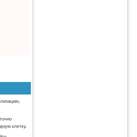
илизацию,
уточно
дную клетку.
Это