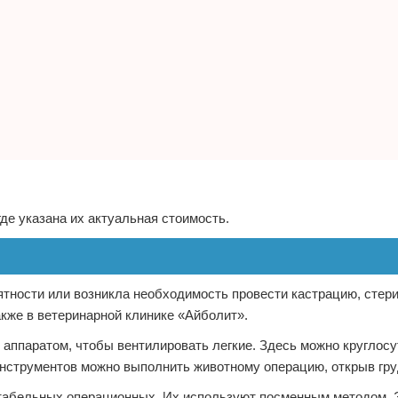
де указана их актуальная стоимость.
ности или возникла необходимость провести кастрацию, стер
акже в ветеринарной клинике «Айболит».
 аппаратом, чтобы вентилировать легкие. Здесь можно круглос
нструментов можно выполнить животному операцию, открыв гру
ртабельных операционных. Их используют посменным методом. 