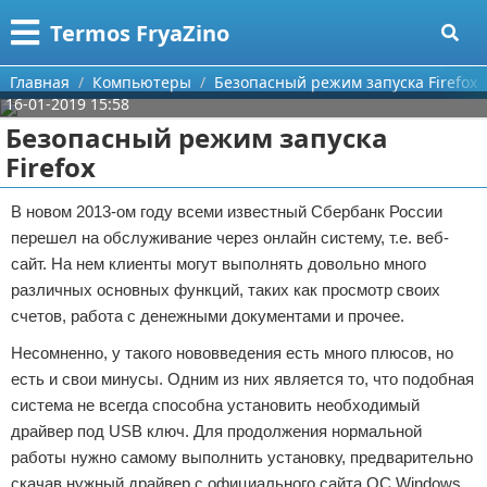
Меню
X
Termos FryaZino
Главная
Главная
Компьютеры
Безопасный режим запуска Firefox
16-01-2019 15:58
Категории
Безопасный режим запуска
Firefox
Поиск
Программирование
В новом 2013-ом году всеми известный Сбербанк России
О проекте
Дом и семья
перешел на обслуживание через онлайн систему, т.е. веб-
сайт. На нем клиенты могут выполнять довольно много
Контакты
Автомобили
различных основных функций, таких как просмотр своих
счетов, работа с денежными документами и прочее.
Сотрудничество
Строительство и ремонт
Несомненно, у такого нововведения есть много плюсов, но
Размещение рекламы
Здоровье
есть и свои минусы. Одним из них является то, что подобная
система не всегда способна установить необходимый
Для правообладателей
Компьютеры
драйвер под USB ключ. Для продолжения нормальной
работы нужно самому выполнить установку, предварительно
Условия предоставления информации
Личность
скачав нужный драйвер с официального сайта ОС Windows.