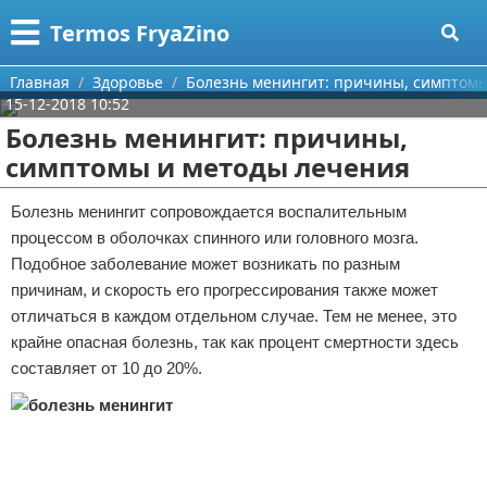
Меню
X
Termos FryaZino
Главная
Главная
Здоровье
Болезнь менингит: причины, симптом
15-12-2018 10:52
Категории
Болезнь менингит: причины,
симптомы и методы лечения
Поиск
Программирование
Болезнь менингит сопровождается воспалительным
О проекте
Дом и семья
процессом в оболочках спинного или головного мозга.
Подобное заболевание может возникать по разным
Контакты
Автомобили
причинам, и скорость его прогрессирования также может
отличаться в каждом отдельном случае. Тем не менее, это
Сотрудничество
Строительство и ремонт
крайне опасная болезнь, так как процент смертности здесь
Размещение рекламы
Здоровье
составляет от 10 до 20%.
Для правообладателей
Компьютеры
Условия предоставления информации
Личность