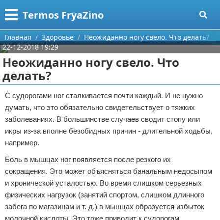
Меню
X
Termos FryaZino
Главная
Главная
Здоровье
Неожиданно ногу свело. Что делать?
22-12-2018 19:29
Категории
Неожиданно ногу свело. Что
делать?
Поиск
Программирование
С судорогами ног сталкивается почти каждый. И не нужно
О проекте
Дом и семья
думать, что это обязательно свидетельствует о тяжких
заболеваниях. В большинстве случаев сводит стопу или
Контакты
Автомобили
икры из-за вполне безобидных причин - длительной ходьбы,
например.
Сотрудничество
Строительство и ремонт
Боль в мышцах ног появляется после резкого их
Размещение рекламы
Здоровье
сокращения. Это может объясняться банальным недосыпом
и хронической усталостью. Во время слишком серьезных
Для правообладателей
Компьютеры
физических нагрузок (занятий спортом, слишком длинного
забега по магазинам и т. д.) в мышцах образуется избыток
Условия предоставления информации
Личность
молочной кислоты. Это тоже приводит к судорогам.