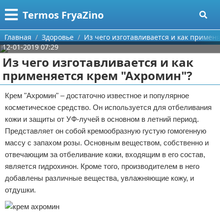
Меню
X
Termos FryaZino
Главная
Главная
Здоровье
Из чего изготавливается и как примен
12-01-2019 07:29
Категории
Из чего изготавливается и как
применяется крем "Ахромин"?
Поиск
Программирование
Крем "Ахромин" – достаточно известное и популярное
О проекте
Дом и семья
косметическое средство. Он используется для отбеливания
кожи и защиты от УФ-лучей в основном в летний период.
Контакты
Автомобили
Представляет он собой кремообразную густую гомогенную
массу с запахом розы. Основным веществом, собственно и
Сотрудничество
Строительство и ремонт
отвечающим за отбеливание кожи, входящим в его состав,
Размещение рекламы
Здоровье
является гидрохинон. Кроме того, производителем в него
добавлены различные вещества, увлажняющие кожу, и
Для правообладателей
Компьютеры
отдушки.
Условия предоставления информации
Личность