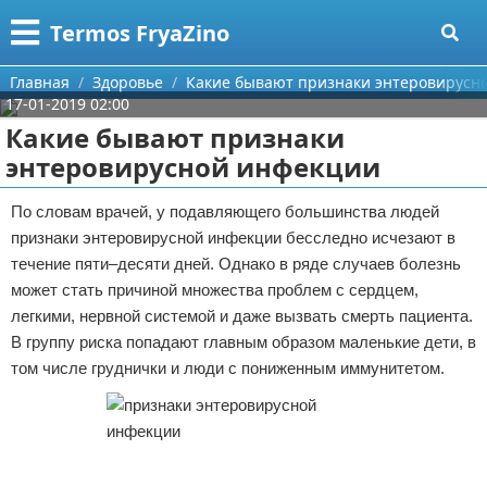
Меню
X
Termos FryaZino
Главная
Главная
Здоровье
Какие бывают признаки энтеровирусн
17-01-2019 02:00
Категории
Какие бывают признаки
энтеровирусной инфекции
Поиск
Программирование
По словам врачей, у подавляющего большинства людей
О проекте
Дом и семья
признаки энтеровирусной инфекции бесследно исчезают в
течение пяти–десяти дней. Однако в ряде случаев болезнь
Контакты
Автомобили
может стать причиной множества проблем с сердцем,
легкими, нервной системой и даже вызвать смерть пациента.
Сотрудничество
Строительство и ремонт
В группу риска попадают главным образом маленькие дети, в
Размещение рекламы
Здоровье
том числе груднички и люди с пониженным иммунитетом.
Для правообладателей
Компьютеры
Условия предоставления информации
Личность