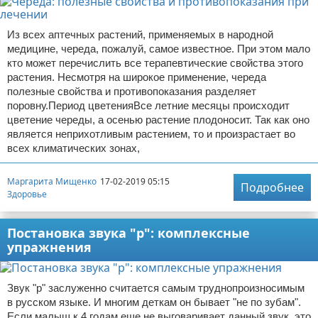
Из всех аптечных растений, применяемых в народной
медицине, череда, пожалуй, самое известное. При этом мало
кто может перечислить все терапевтические свойства этого
растения. Несмотря на широкое применение, череда
полезные свойства и противопоказания разделяет
поровну.Период цветенияВсе летние месяцы происходит
цветение череды, а осенью растение плодоносит. Так как оно
является неприхотливым растением, то и произрастает во
всех климатических зонах,
Маргарита Мищенко
17-02-2019 05:15
Подробнее
Здоровье
Постановка звука "р": комплексные
упражнения
Звук "р" заслуженно считается самым труднопроизносимым
в русском языке. И многим деткам он бывает "не по зубам".
Если малыш к 4 годам еще не выговаривает данный звук, это