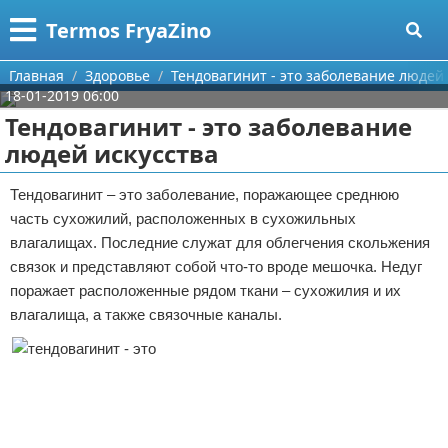
Меню
X
Termos FryaZino
Главная
Главная
Здоровье
Тендовагинит - это заболевание людей 
18-01-2019 06:00
Категории
Тендовагинит - это заболевание
людей искусства
Поиск
Программирование
Тендовагинит – это заболевание, поражающее среднюю
О проекте
Дом и семья
часть сухожилий, расположенных в сухожильных
влагалищах. Последние служат для облегчения скольжения
Контакты
Автомобили
связок и представляют собой что-то вроде мешочка. Недуг
поражает расположенные рядом ткани – сухожилия и их
Сотрудничество
Строительство и ремонт
влагалища, а также связочные каналы.
Размещение рекламы
Здоровье
Для правообладателей
Компьютеры
Условия предоставления информации
Личность