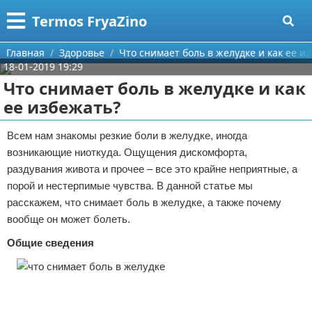
Меню
X
Termos FryaZino
Главная
Главная
Здоровье
Что снимает боль в желудке и как ее и
18-01-2019 19:29
Категории
Что снимает боль в желудке и как
ее избежать?
Поиск
Программирование
Всем нам знакомы резкие боли в желудке, иногда
О проекте
Дом и семья
возникающие ниоткуда. Ощущения дискомфорта,
раздувания живота и прочее – все это крайне неприятные, а
Контакты
Автомобили
порой и нестерпимые чувства. В данной статье мы
расскажем, что снимает боль в желудке, а также почему
Сотрудничество
Строительство и ремонт
вообще он может болеть.
Размещение рекламы
Здоровье
Общие сведения
Для правообладателей
Компьютеры
Условия предоставления информации
Личность