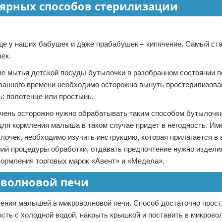
лярных способов стерилизации
ще у наших бабушек и даже прабабушек – кипячение. Самый ст
ек.
сле мытья детской посуды бутылочки в разобранном состоянии 
азанного времени необходимо осторожно вынуть простерилизов
ь: полотенце или простынь.
ень осторожно нужно обрабатывать таким способом бутылочки 
для кормления малыша в таком случае придет в негодность. Им
лочек, необходимо изучить инструкцию, которая прилагается в 
вий процедуры обработки, отдавать предпочтение нужно издели
кормления торговых марок «Авент» и «Медела».
оволновой печи
ения малышей в микроволновой печи. Способ достаточно прост
ть с холодной водой, накрыть крышкой и поставить в микрово