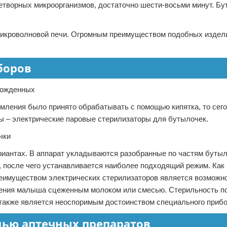
етворных микроорганизмов, достаточно шести-восьми минут. Б
микроволновой печи. Огромным преимуществом подобных издел
боров
рмления было принято обрабатывать с помощью кипятка, то сег
 – электрические паровые стерилизаторы для бутылочек.
ариантах. В аппарат укладываются разобранные по частям бутыл
 после чего устанавливается наиболее подходящий режим. Как 
реимуществом электрических стерилизаторов является возможн
ления малыша сцеженным молоком или смесью. Стерильность п
 также является неоспоримым достоинством специального прибо
щью аптечных препаратов