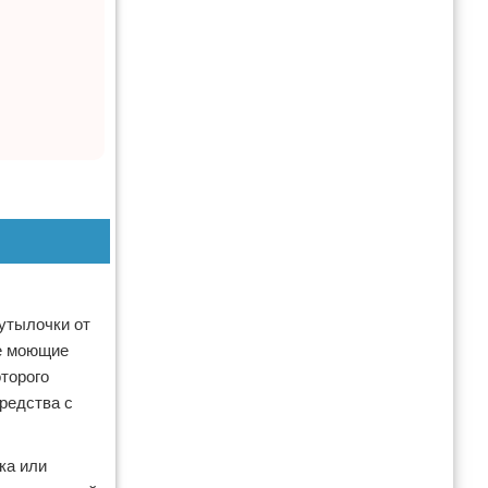
утылочки от
ые моющие
торого
редства с
ка или