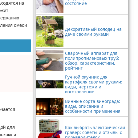
аходятся на
состояние
ржит
одержанию
вления смеси
Декоративный колодец на
даче своими руками
Сварочный аппарат для
полипропиленовых труб:
обзор, характеристики,
рейтинг
Ручной окучник для
картофеля своими руками:
виды, чертежи и
изготовление
Винные сорта винограда:
виды, описание и
ючается
особенности применения
Как выбрать электрический
дой для
гравер: советы и отзывы о
ококк и
производителях