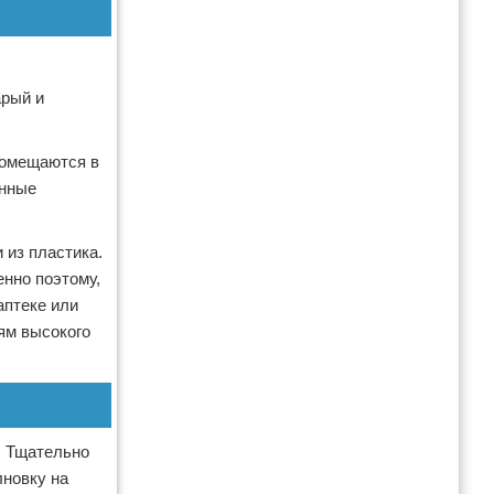
арый и
помещаются в
анные
из пластика.
енно поэтому,
аптеке или
ям высокого
. Тщательно
лновку на