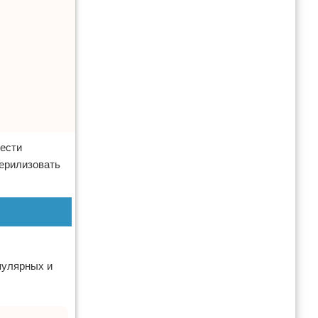
вести
терилизовать
пулярных и