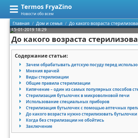
Termos FryaZino
Меню
X
Новости обо всем
Главная
Главная
Дом и семья
До какого возраста стерилизова
15-01-2019 18:29
Категории
До какого возраста стерилизова
Поиск
Программирование
Содержание статьи:
О проекте
Дом и семья
Зачем обрабатывать детскую посуду перед использ
Мнения врачей
Контакты
Автомобили
Виды стерилизации
Общие правила стерилизации
Кипячение – один из самых популярных способов с
Сотрудничество
Строительство и ремонт
Стерилизация бутылочек в микроволновой печи
Использование специальных приборов
Размещение рекламы
Здоровье
Стерилизация бутылочек с помощью аптечных преп
До какого возраста нужно стерилизовать бутылочки
Для правообладателей
Компьютеры
Когда без стерилизации не обойтись
Заключение
Условия предоставления информации
Личность