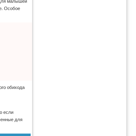
 для малышей
е. Особое
ого обихода
о если
ченные для