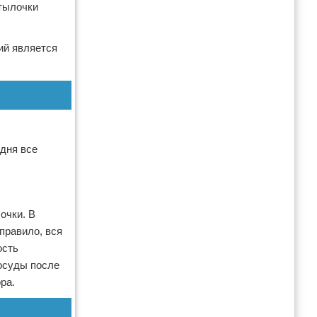
утылочки
ий является
одня все
очки. В
правило, вся
ость
осуды после
ра.