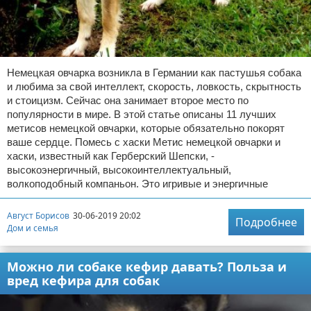
Немецкая овчарка возникла в Германии как пастушья собака
и любима за свой интеллект, скорость, ловкость, скрытность
и стоицизм. Сейчас она занимает второе место по
популярности в мире. В этой статье описаны 11 лучших
метисов немецкой овчарки, которые обязательно покорят
ваше сердце. Помесь с хаски Метис немецкой овчарки и
хаски, известный как Герберский Шепски, -
высокоэнергичный, высокоинтеллектуальный,
волкоподобный компаньон. Это игривые и энергичные
Август Борисов
30-06-2019 20:02
Подробнее
Дом и семья
Можно ли собаке кефир давать? Польза и
вред кефира для собак